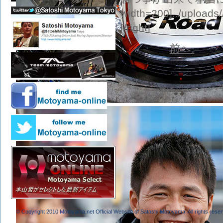
width=200]../uploads
[/right]
前へ
© Copyright 2010 Motoyama.net Official Website of Satoshi Motoyama. All rights reser