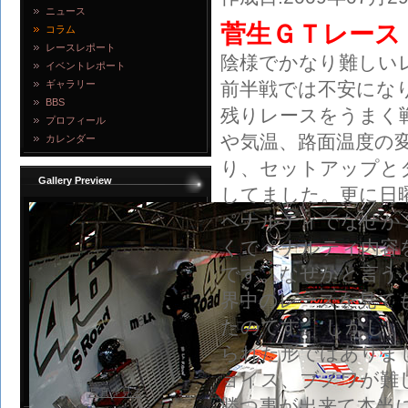
ニュース
菅生ＧＴレース
コラム
レースレポート
陰様でかなり難しい
イベントレポート
ギャラリー
前半戦では不安にな
BBS
残りレースをうまく
プロフィール
や気温、路面温度の
カレンダー
り、セットアップと
Gallery Preview
してました。更に日
ペナルティでなぜか２
くでペナルティ内容
です。なぜかと言う
界中のレースを見ても
たのです。 しかし
られた形ではありま
ョイス、ブノワが難
写真を見る
勝つ事が出来て本当に本当