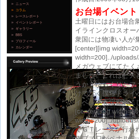
ニュース
お台場イベント
コラム
レースレポート
土曜日にはお台場合
イベントレポート
ギャラリー
イラインクロスオー
BBS
衆国には物凄い人が
プロフィール
[center][img width=20
カレンダー
width=200]../uploa
Gallery Preview
メガウェブにてたく
ました。これほど大
うか？ゆっくりとフ
けでなく僕らドライ
イベントを定期的に
[center][img width=20
width=200]../uploa
でＧＴレースが行わ
写真を見る
るブノワがペナルテ