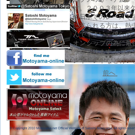
す。２００３年以来
の日本でのレースで
に来られる方は、熱
んで下さい。僕らの
オンシップの為に最
う頑張ります！ ブ
ンイベントなど行います！！ 
前へ
© Copyright 2010 Motoyama.net Official Website of Satoshi Motoyama. All rights reser