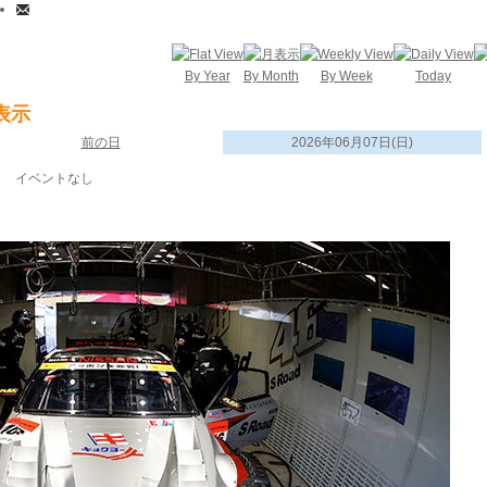
By Year
By Month
By Week
Today
表示
前の日
2026年06月07日(日)
イベントなし