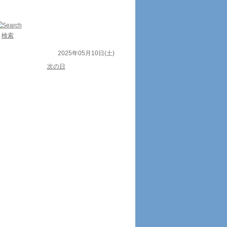
検索
2025年05月10日(土)
次の日